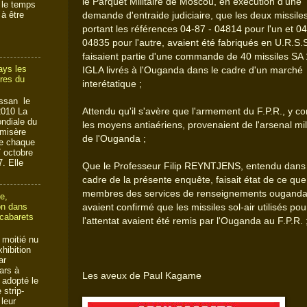
le Parquet Militaire de Moscou, en exécution d'une
 le temps
à être
demande d'entraide judiciaire, que les deux missile
portant les références 04-87 - 04814 pour l'un et 04
04835 pour l'autre, avaient été fabriqués en U.R.S.S
faisaient partie d'une commande de 40 missiles SA
ays les
IGLA livrés à l'Ouganda dans le cadre d'un marché
res du
interétatique ;
ssan le
Attendu qu'il s'avère que l'armement du F.P.R., y c
2010 La
ndiale du
les moyens antiaériens, provenaient de l'arsenal mil
 misère
de l'Ouganda ;
ée chaque
 octobre
. Elle
Que le Professeur Filip REYNTJENS, entendu dans 
cadre de la présente enquête, faisait état de ce que
membres des services de renseignements ougandai
e,
ion dans
avaient confirmé que les missiles sol-air utilisés pou
 cabarets
l'attentat avaient été remis par l'Ouganda au F.P.R. 
à moitié nu
xhibition
ar
ars à
Les aveux de Paul Kagame
 adopté le
strip-
leur