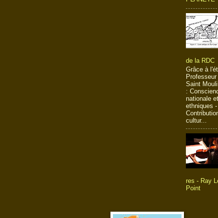
de la RDC
Grâce à l'é
Professeur
Saint Moulin
: Conscien
nationale et
ethniques -
Contributio
cultur...
res - Ray L
Point