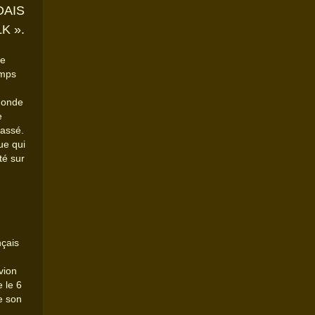
DAIS
K ».
de
emps
monde
e
passé.
ue qui
té sur
nçais
vion
e le 6
re son