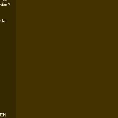
avion ?
« Eh
HEN