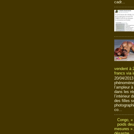
cadr...
vendent à 2
francs via i
20/04/2013
phénomène 
l’ampleur à
dans les ré
l’intérieur 
des filles s
photograph
co...
Congo, «
poids de
mesures »…
désastre