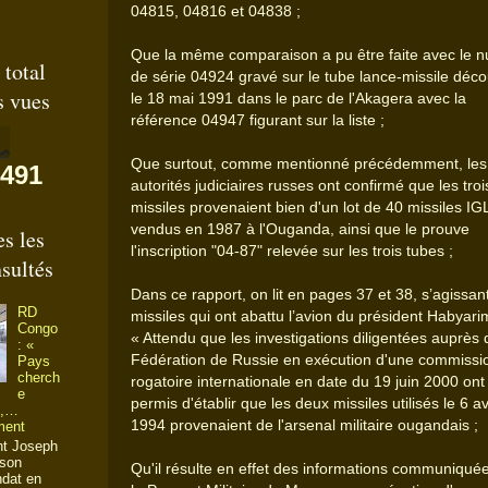
04815, 04816 et 04838 ;
Que la même comparaison a pu être faite avec le 
total
de série 04924 gravé sur le tube lance-missile déco
s vues
le 18 mai 1991 dans le parc de l'Akagera avec la
référence 04947 figurant sur la liste ;
Que surtout, comme mentionné précédemment, les
,491
autorités judiciaires russes ont confirmé que les troi
missiles provenaient bien d'un lot de 40 missiles IG
vendus en 1987 à l'Ouganda, ainsi que le prouve
s les
l'inscription "04-87" relevée sur les trois tubes ;
sultés
Dans ce rapport, on lit en pages 37 et 38, s’agissan
RD
missiles qui ont abattu l’avion du président Habyari
Congo
« Attendu que les investigations diligentées auprès 
: «
Fédération de Russie en exécution d'une commissi
Pays
cherch
rogatoire internationale en date du 19 juin 2000 ont
e
permis d'établir que les deux missiles utilisés le 6 av
»,…
1994 provenaient de l'arsenal militaire ougandais ;
ment
nt Joseph
 son
Qu'il résulte en effet des informations communiqué
ndat en