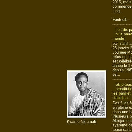
2016, mais
commence 
long.
Fauteuil...
Les dix p
plus pauv
monde
par nahiha
23 janvier 
Journée Mo
refus de la
est célébr
année le 17
depuis 1987
es...
Strip-teas
prostitut
les bars et
d’abidjan
Des filles 
en pleine e
dans une b
Plusieurs b
Abidjan ont
Kwame Nkrumah
système de 
tease dans 