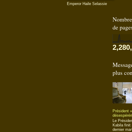
Emperor Haile Selassie
Nombre 
de page
2,280
Message
plus con
Président 
désespéré
Le Préside
Kabila finit
dernier ma