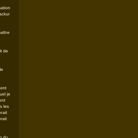
sation
Sackur
attre
it de
le
ent
uel je
ent
s les
rait
rait
n du