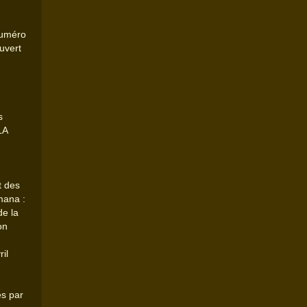
numéro
uvert
s
LA
t des
mana :
de la
on
ril
es par