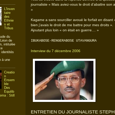
journaliste « Mais aviez-vous le droit d’abattre son 
L'Inven
»
taire
des
Kagame a sans sourciller avoué le forfait en disant 
Ethnie
s et
bien j’avais le droit de me battre pour mes droits ».
Tribus
Ajoutant plus loin « on était en guerre.... »
tude du
 Léon de
IBUKABOSE-RENGERABOSE UTAVANGURA
, intitulée
ce
Interview du 7 décembre 2006
 identités
n à une
Creatio
n
Ensem
ble
Des
Equilib
ema : Still
ENTRETIEN DU JOURNALISTE STEP