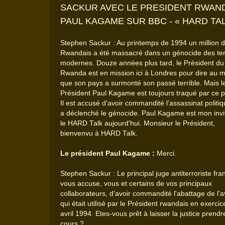
SACKUR AVEC LE PRESIDENT RWAN
PAUL KAGAME SUR BBC - « HARD TAL
Stephen Sackur : Au printemps de 1994 un million 
Rwandais a été massacré dans un génocide des t
modernes. Douze années plus tard, le Président du
Rwanda est en mission ici à Londres pour dire au 
que son pays a surmonté son passé terrible. Mais l
Président Paul Kagame est toujours traqué par ce 
Il est accusé d'avoir commandité l'assassinat politiq
a déclenché le génocide. Paul Kagame est mon invi
le HARD Talk aujourd'hui. Monsieur le Président,
bienvenvu à HARD Talk.
Le président Paul Kagame :
Merci.
Stephen Sackur : Le principal juge antiterroriste fra
vous accuse, vous et certains de vos principaux
collaborateurs, d'avoir commandité l'abattage de l'a
qui était utilisé par le Président rwandais en exercic
avril 1994. Etes-vous prêt à laisser la justice prend
cours ?