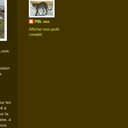
PBL vox
Afficher mon profil
complet
Louis
ission
a
ur les
94 à
ur la
aise, a
éros