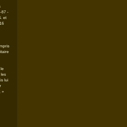
s
-87 -
. et
 16
ompris
itaire
le
 les
s lui
r
; »