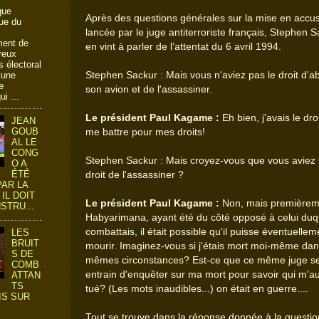
que
Après des questions générales sur la mise en accu
ue du
lancée par le juge antiterroriste français, Stephen 
ment de
en vint à parler de l’attentat du 6 avril 1994.
reux
 électoral
Stephen Sackur : Mais vous n'aviez pas le droit d'ab
 une
e
son avion et de l'assassiner.
i ...
Le président Paul Kagame :
Eh bien, j'avais le dro
JEAN
GOUB
me battre pour mes droits!
AL LE
CONG
Stephen Sackur : Mais croyez-vous que vous aviez 
O A
ÉTÉ
droit de l'assassiner ?
PAR LA
IL DOIT
Le président Paul Kagame :
Non, mais premièrem
STRU...
Habyarimana, ayant été du côté opposé à celui duq
combattais, il était possible qu'il puisse éventuellem
LES
BRUIT
mourir. Imaginez-vous si j'étais mort moi-même dan
S DE
mêmes circonstances? Est-ce que ce même juge se
COMB
entrain d'enquêter sur ma mort pour savoir qui m'au
ATTAN
TS
tué? (Les mots inaudibles...) on était en guerre....
IS SUR
Tout se trouve dans la réponse donnée à la questio