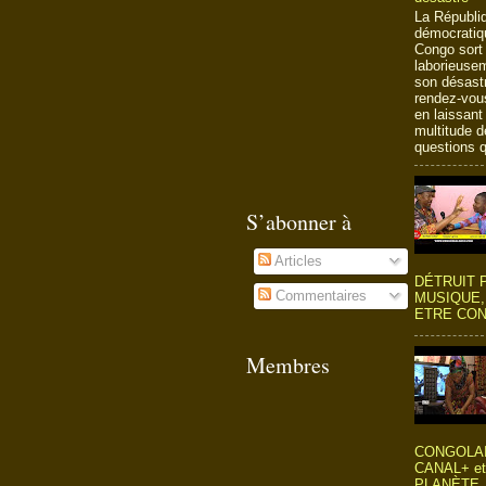
La Républi
démocratiq
Congo sort
laborieuse
son désast
rendez-vous
en laissant
multitude d
questions qu
S’abonner à
Articles
DÉTRUIT 
Commentaires
MUSIQUE, 
ETRE CON
Membres
CONGOLA
CANAL+ et
PLANÈTE