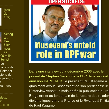
(pas
de
titre)
Sénég
al :
Des
filles
nues
se
00 mille
nternet
 Le
a pris de
 Dakar et
Dans une interview du 7 décembre 2006 avec le
gions de
journaliste Stephen Sackur de la BBC dans sa célè
du pays, où
émission
HARD TALK,
le président Paul Kagame a
e
ies nues
quasiment avoué l’assassinat de son prédécesseur.
L’interview venait un mois après la publication du r
Bruguière et au lendemain de la rupture des relatio
 deux
diplomatiques entre la France et le Rwanda à l’initia
ux
 et le
de Paul Kagame